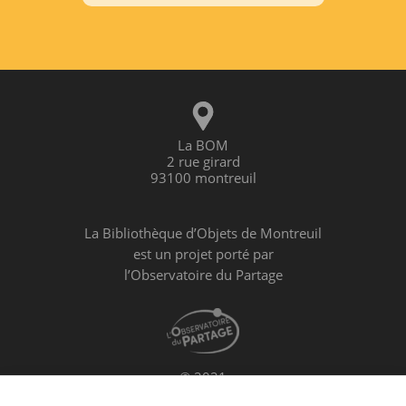
La BOM
2 rue girard
93100 montreuil
La Bibliothèque d’Objets de Montreuil
est un projet porté par
l’Observatoire du Partage
© 2021
L’Observatoire du Partage
Association N°W931017561