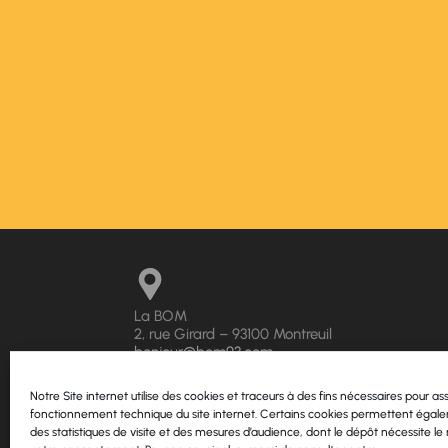
La BOM
2, rue Girard –
93100 Montreuil
bonjour@bom93.com
06 51 91 23 36
Notre Site internet utilise des cookies et traceurs à des fins nécessaires pour ass
fonctionnement technique du site internet. Certains cookies permettent égale
des statistiques de visite et des mesures d’audience, dont le dépôt nécessite le 