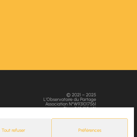
© 2021 – 2025
L’Observatoire du Partage
Association N°W931017561
Siren 842 315 681
s
Tout refuser
Préférences