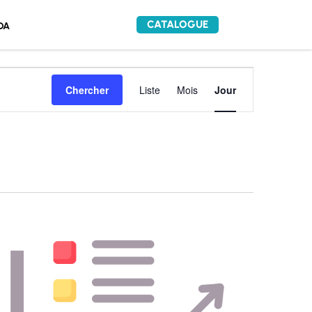
CATALOGUE
DA
Navigation
Chercher
Liste
Mois
Jour
de
vues
Évènement