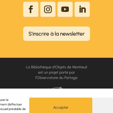
S'inscrire à la newsletter
La Bibliothèque d’Objets de Montreuil
est un projet porté par
l’Observatoire du Partage
urer le
ment d’effectuer
Accueil
|
Mentions légales
|
Politique de confidentialité
|
Politique des cookie
Accepter
recueil préalable de