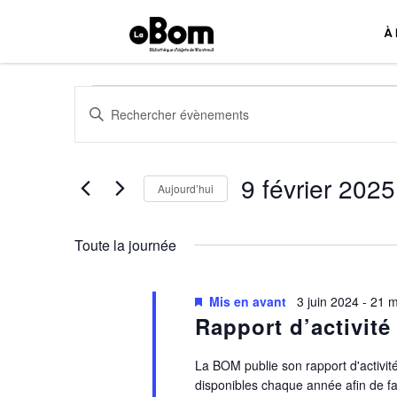
À
Évènements
Recherche
Saisir
et
mot-
for
clé.
navigation
Rechercher
9
Évènements
9 février 2025
de
Aujourd’hui
février
par
vues
Sélectionnez
mot-
2025
une
clé.
Évènements
Toute la journée
date.
Mis en avant
3 juin 2024
-
21 m
Rapport d’activité
La BOM publie son rapport d'activit
disponibles chaque année afin de fair